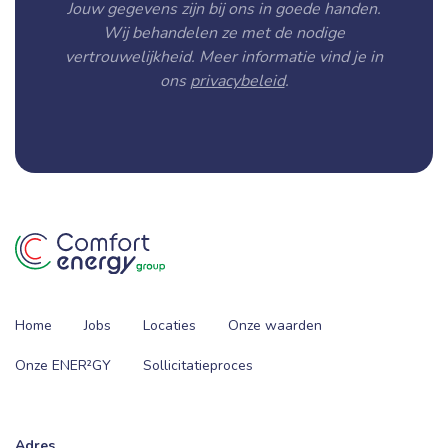
Jouw gegevens zijn bij ons in goede handen.
Wij behandelen ze met de nodige
vertrouwelijkheid. Meer informatie vind je in
ons
privacybeleid
.
Home
Jobs
Locaties
Onze waarden
Onze ENER²GY
Sollicitatieproces
Adres